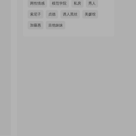
两性情感
模范学院
私房
秀人
索尼子
贞德
诱人黑丝
美媛馆
加藤惠
吉他妹妹