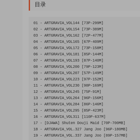
目录
01
-
 ARTGRAVIA_VOL144 
[
73P
-
299M
]
02
-
 ARTGRAVIA_VOL154 
[
73P
-
389M
]
03
-
 ARTGRAVIA_VOL162 
[
72P
-
477M
]
04
-
 ARTGRAVIA_VOL165 
[
67P
-
409M
]
05
-
 ARTGRAVIA_VOL172 
[
73P
-
158M
]
06
-
 ARTGRAVIA_VOL181 
[
85P
-
144M
]
07
-
 ARTGRAVIA_VOL193 
[
87P
-
140M
]
08
-
 ARTGRAVIA_VOL200 
[
79P
-
123M
]
09
-
 ARTGRAVIA_VOL207 
[
57P
-
149M
]
10
-
 ARTGRAVIA_VOL223 
[
97P
-
152M
]
11
-
 ARTGRAVIA_VOL230 
[
98P
-
169M
]
12
-
 ARTGRAVIA_VOL245 
[
75P
-
91M
]
13
-
 ARTGRAVIA_VOL264 
[
96P
-
156M
]
14
-
 ARTGRAVIA_VOL284 
[
86P
-
146M
]
15
-
 ARTGRAVIA_VOL295 
[
85P
-
423M
]
16
-
 ARTGRAVIA_VOL311 
[
110P
-
637M
]
17
-
[
DJAWA
]
Shuten
Douji
Maid
[
70P
-
700MB
]
18
-
 ARTGRAVIA_VOL
.
327
Jang
Joo
[
96P
-
180MB
]
19
-
 ARTGRAVIA_VOL
.
337
Jang
Joo
[
89P
-
157MB
]