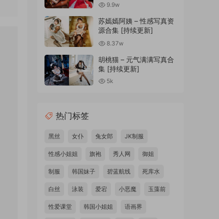
9.9w
苏嫣嫣阿姨 – 性感写真资
源合集 [持续更新]
8.37w
胡桃猫 – 元气满满写真合
集 [持续更新]
5k
热门标签
黑丝
女仆
兔女郎
JK制服
性感小姐姐
旗袍
秀人网
御姐
制服
韩国妹子
碧蓝航线
死库水
白丝
泳装
爱宕
小恶魔
玉藻前
性爱课堂
韩国小姐姐
语画界