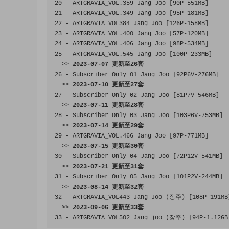
20
-
 ARTGRAVIA_VOL
.
359
Jang
Joo
[
90P
-
551MB
]
21
-
 ARTGRAVIA_VOL
.
349
Jang
Joo
[
95P
-
181MB
]
22
-
 ARTGRAVIA_VOL384 
Jang
Joo
[
126P
-
158MB
]
23
-
 ARTGRAVIA_VOL
.
400
Jang
Joo
[
57P
-
120MB
]
24
-
 ARTGRAVIA_VOL
.
406
Jang
Joo
[
98P
-
534MB
]
25
-
 ARTGRAVIA_VOL
.
545
Jang
Joo
[
100P
-
233MB
]
>>
2023
-
07
-
07
更新至
26
套
26
-
Subscriber
Only
01
Jang
Joo
[
92P6V
-
276MB
]
>>
2023
-
07
-
10
更新至
27
套
27
-
Subscriber
Only
02
Jang
Joo
[
81P7V
-
546MB
]
>>
2023
-
07
-
11
更新至
28
套
28
-
Subscriber
Only
03
Jang
Joo
[
103P6V
-
753MB
]
>>
2023
-
07
-
14
更新至
29
套
29
-
 ARTGRAVIA_VOL
.
466
Jang
Joo
[
97P
-
771MB
]
>>
2023
-
07
-
15
更新至
30
套
30
-
Subscriber
Only
04
Jang
Joo
[
72P12V
-
541MB
]
>>
2023
-
07
-
21
更新至
31
套
31
-
Subscriber
Only
05
Jang
Joo
[
101P2V
-
244MB
]
>>
2023
-
08
-
14
更新至
32
套
32
-
 ARTGRAVIA_VOL443 
Jang
Joo
(장주)
[
108P
-
191MB
>>
2023
-
09
-
06
更新至
33
套
33
-
 ARTGRAVIA_VOL502 
Jang
 joo 
(장주)
[
94P
-
1.12GB