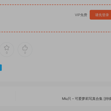
VIP免费
请先登录
0
0
Miu只 – 可爱萝莉写真合集 [持