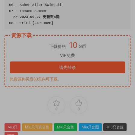
06
-
Saber
Alter
Swimsuit
07
-
Tamamo
Summer
>>
2023
-
09
-
27
更新至
8
套
08
-
Eriri
[
24P
-
38MB
]
资源下载
10
下载价格
G币
VIP免费
请先登录
此资源购买后30天内可下载。
0
0
Miu只
Miu只写真合集
Miu只合集
Miu只套图
Miu只资源