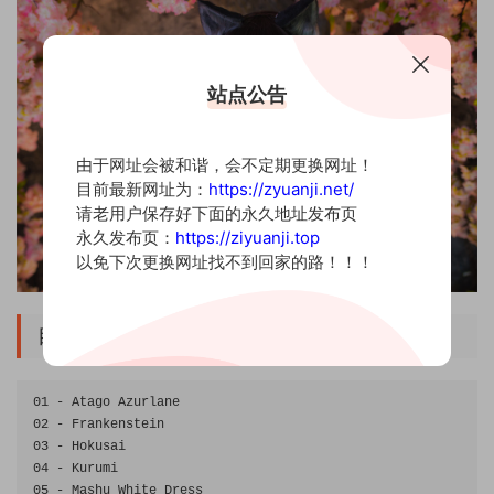
站点公告
由于网址会被和谐，会不定期更换网址！
目前最新网址为：
https://zyuanji.net/
请老用户保存好下面的永久地址发布页
永久发布页：
https://ziyuanji.top
以免下次更换网址找不到回家的路！！！
目录
01
-
Atago
Azurlane
02
-
Frankenstein
03
-
Hokusai
04
-
Kurumi
05
-
Mashu
White
Dress