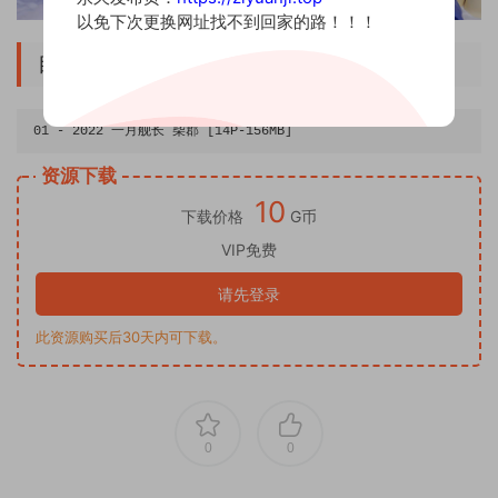
以免下次更换网址找不到回家的路！！！
目录
01
-
2022
一月舰长
柴郡
[
14P
-
156MB
]
资源下载
10
下载价格
G币
VIP免费
请先登录
此资源购买后30天内可下载。
0
0