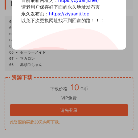
目前最新网址为：
https://zyuanji.net/
目录
请老用户保存好下面的永久地址发布页
永久发布页：
https://ziyuanji.top
以免下次更换网址找不到回家的路！！！
01
-
Black
02
-
Blue
03
-
Pink
04
-
Red
05
-
White
06
-
セーラーメイド
07
-
マカロン
08
-
赤頭巾ちゃん
资源下载
10
下载价格
G币
VIP免费
请先登录
此资源购买后30天内可下载。