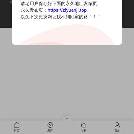
本站为摄影写真图片网站，内容来自网络收集整理，仅作个人学习使用。
请老用户保存好下面的永久地址发布页
如有违法内容请联系删除
永久发布页：
https://ziyuanji.top
Copyright © 2022 资源集
以免下次更换网址找不到回家的路！！！
首页
发现
VIP
我的