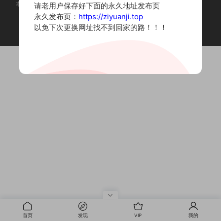
本站为摄影写真图片网站，内容来自网络收集整理，仅作个人学习使用。
请老用户保存好下面的永久地址发布页
如有违法内容请联系删除
永久发布页：
https://ziyuanji.top
Copyright © 2022 资源集
以免下次更换网址找不到回家的路！！！
首页
发现
VIP
我的