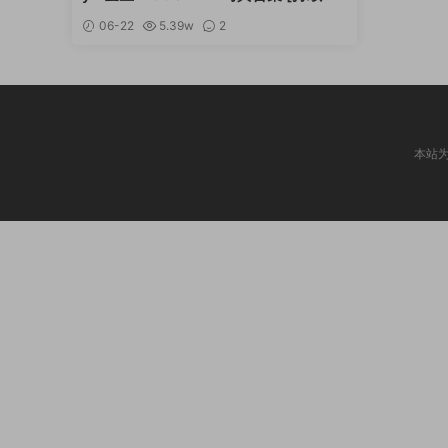
新]
06-22
5.39w
2
本站