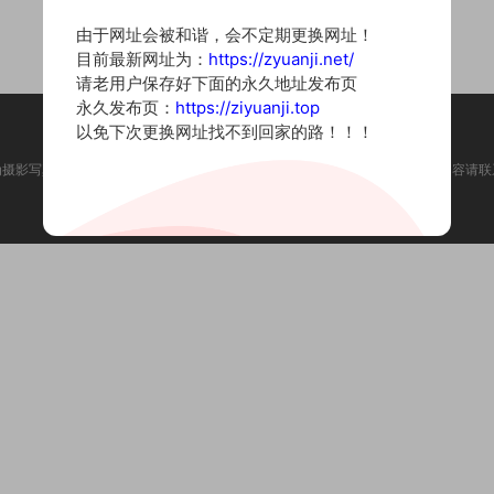
由于网址会被和谐，会不定期更换网址！
目前最新网址为：
https://zyuanji.net/
请老用户保存好下面的永久地址发布页
永久发布页：
https://ziyuanji.top
以免下次更换网址找不到回家的路！！！
为摄影写真图片网站，内容来自网络收集整理，仅作个人学习使用。如有违法内容请联
Copyright © 2022 资源集