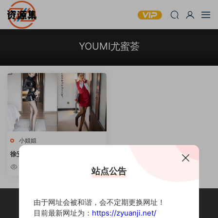
YOUMI尤蜜荟
小姐姐
徐安安 – 52套合集 [持续更新]
1.64k
站点公告
由于网址会被和谐，会不定期更换网址！
目前最新网址为：
https://zyuanji.net/