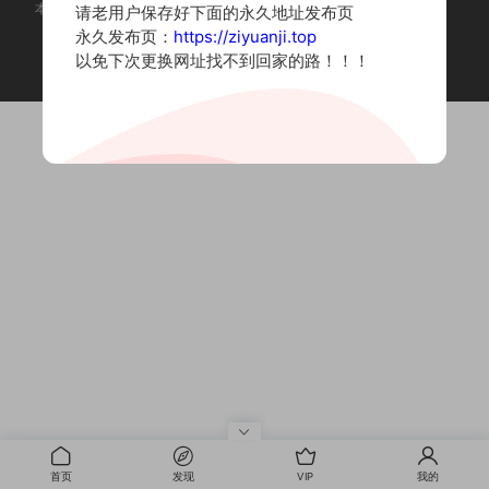
本站为摄影写真图片网站，内容来自网络收集整理，仅作个人学习使用。
请老用户保存好下面的永久地址发布页
如有违法内容请联系删除
永久发布页：
https://ziyuanji.top
Copyright © 2022 资源集
以免下次更换网址找不到回家的路！！！
首页
发现
VIP
我的