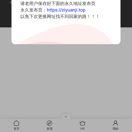
本站为摄影写真图片网站，内容来自网络收集整理，仅作个人学习使用。
请老用户保存好下面的永久地址发布页
如有违法内容请联系删除
永久发布页：
https://ziyuanji.top
Copyright © 2022 资源集
以免下次更换网址找不到回家的路！！！
首页
发现
VIP
我的