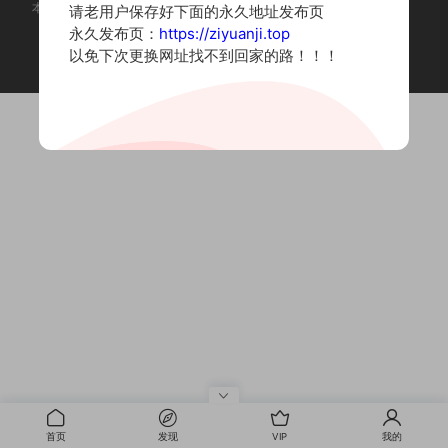
本站为摄影写真图片网站，内容来自网络收集整理，仅作个人学习使用。
请老用户保存好下面的永久地址发布页
如有违法内容请联系删除
永久发布页：
https://ziyuanji.top
Copyright © 2022 资源集
以免下次更换网址找不到回家的路！！！
首页
发现
VIP
我的