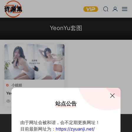
YeonYu套图
小姐姐
YeonYu – 韩国妹子性感写真合集
[持续更新]
2.16w
站点公告
由于网址会被和谐，会不定期更换网址！
目前最新网址为：
https://zyuanji.net/