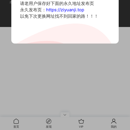
本站为摄影写真图片网站，内容来自网络收集整理，仅作个人学习使用。
请老用户保存好下面的永久地址发布页
如有违法内容请联系删除
永久发布页：
https://ziyuanji.top
Copyright © 2022 资源集
以免下次更换网址找不到回家的路！！！
首页
发现
VIP
我的