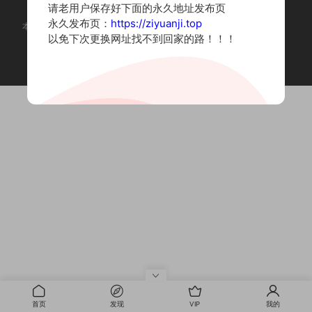
请老用户保存好下面的永久地址发布页
永久发布页：
https://ziyuanji.top
本站为摄影写真图片网站，内容来自网络收集整理，仅作个人学习使用。
以免下次更换网址找不到回家的路！！！
如有违法内容请联系删除
Copyright © 2022 资源集
首页
发现
VIP
我的