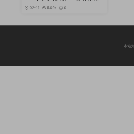
[持续更新]
02-11
5.09k
0
本站