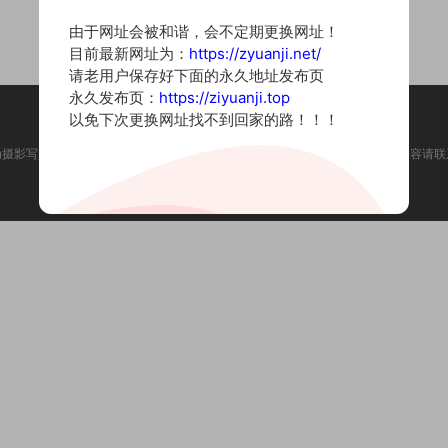
由于网址会被和谐，会不定期更换网址！
目前最新网址为：
https://zyuanji.net/
请老用户保存好下面的永久地址发布页
永久发布页：
https://ziyuanji.top
以免下次更换网址找不到回家的路！！！
为摄影写真图片网站，内容来自网络收集整理，仅作个人学习使用。如有违法内容请联
Copyright © 2022 资源集