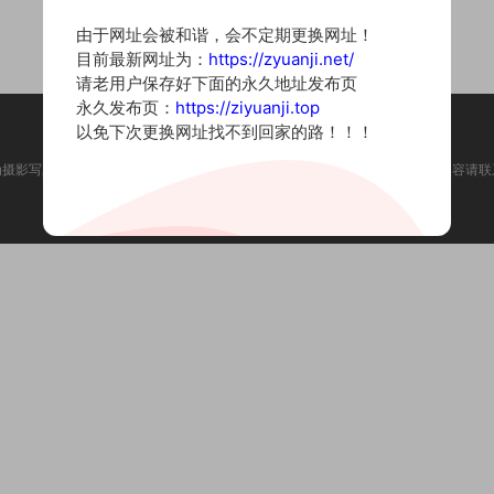
由于网址会被和谐，会不定期更换网址！
目前最新网址为：
https://zyuanji.net/
请老用户保存好下面的永久地址发布页
永久发布页：
https://ziyuanji.top
以免下次更换网址找不到回家的路！！！
为摄影写真图片网站，内容来自网络收集整理，仅作个人学习使用。如有违法内容请联
Copyright © 2022 资源集