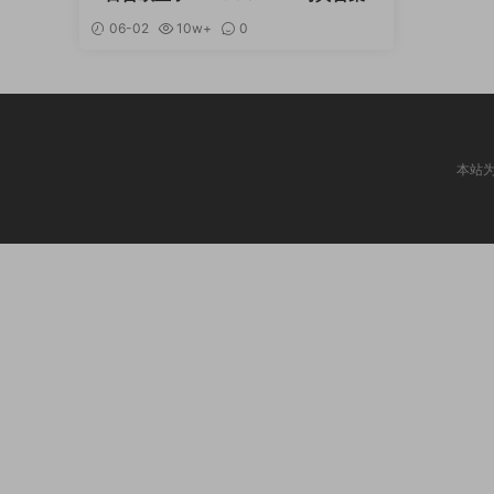
选 [持续更新]
06-02
10w+
0
本站