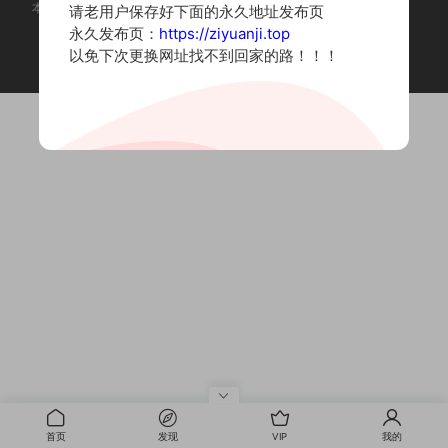
本站为摄影写真图片网站，内容来自网络收集整理，仅作个人学习使用。
请老用户保存好下面的永久地址发布页
如有违法内容请联系删除
永久发布页：
https://ziyuanji.top
Copyright © 2022 资源集
以免下次更换网址找不到回家的路！！！
首页
发现
VIP
我的