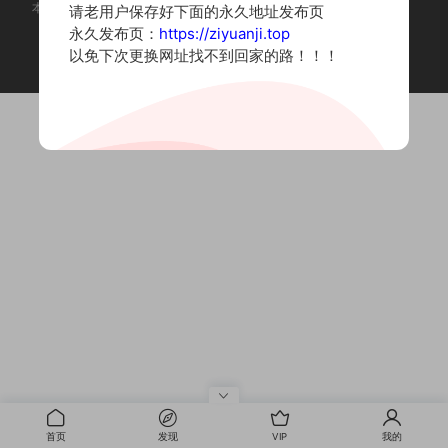
本站为摄影写真图片网站，内容来自网络收集整理，仅作个人学习使用。
请老用户保存好下面的永久地址发布页
如有违法内容请联系删除
永久发布页：
https://ziyuanji.top
Copyright © 2022 资源集
以免下次更换网址找不到回家的路！！！
首页
发现
VIP
我的