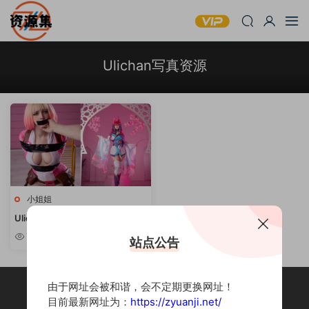
Ulichan写真资源
小姐姐
Ulichan – 性感又可爱写真合集
[持续更新]
7.93k
站点公告
由于网址会被和谐，会不定期更换网址！
目前最新网址为：
https://zyuanji.net/