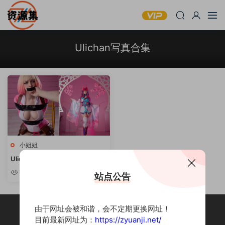
Ulichan写真合集
小姐姐
Ulichan – 性感又可爱写真合集
[持续更新]
7.92k
站点公告
由于网址会被和谐，会不定期更换网址！
目前最新网址为：
https://zyuanji.net/