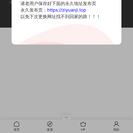
本站为摄影写真图片网站，内容来自网络收集整理，仅作个人学习使用。
请老用户保存好下面的永久地址发布页
如有违法内容请联系删除
永久发布页：
https://ziyuanji.top
Copyright © 2022 资源集
以免下次更换网址找不到回家的路！！！
首页
发现
VIP
我的