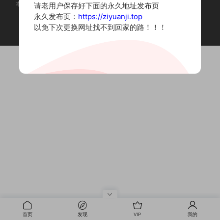
本站为摄影写真图片网站，内容来自网络收集整理，仅作个人学习使用。
请老用户保存好下面的永久地址发布页
如有违法内容请联系删除
永久发布页：
https://ziyuanji.top
Copyright © 2022 资源集
以免下次更换网址找不到回家的路！！！
首页
发现
VIP
我的