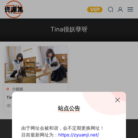
Tina很妖孽呀
小姐姐
Tina很妖孽呀 – 性感写真套图合
集 [持续更新]
10w+
站点公告
由于网址会被和谐，会不定期更换网址！
目前最新网址为：
https://zyuanji.net/