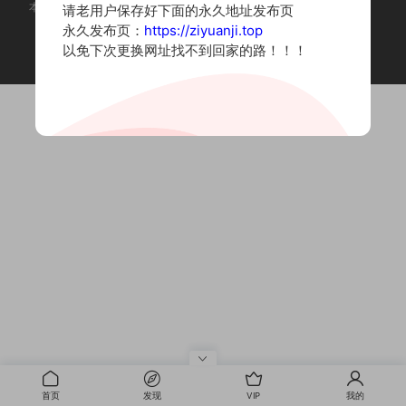
本站为摄影写真图片网站，内容来自网络收集整理，仅作个人学习使用。
请老用户保存好下面的永久地址发布页
如有违法内容请联系删除
永久发布页：
https://ziyuanji.top
Copyright © 2022 资源集
以免下次更换网址找不到回家的路！！！
首页
发现
VIP
我的