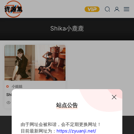
Shika小鹿鹿
小姐姐
Shika小鹿鹿 – COSPALY写真套
图合集 [持续更新]
10w+
站点公告
由于网址会被和谐，会不定期更换网址！
目前最新网址为：
https://zyuanji.net/