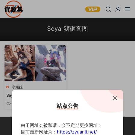
Seya-狮砸套图
小姐姐
Seya-狮砸 – 可爱妹子写真合集
[持续更新]
6.48w
站点公告
由于网址会被和谐，会不定期更换网址！
目前最新网址为：
https://zyuanji.net/