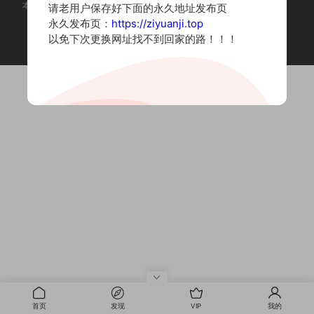
本站为摄影写真图片网站，内容来自网络收集整理，仅作个人学习使用。
请老用户保存好下面的永久地址发布页
如有违法内容请联系删除
永久发布页：
https://ziyuanji.top
Copyright © 2022 资源集
以免下次更换网址找不到回家的路！！！
首页
发现
VIP
我的