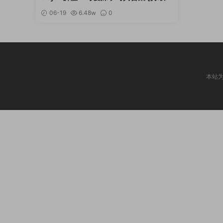
新]
06-19
6.48w
0
本站