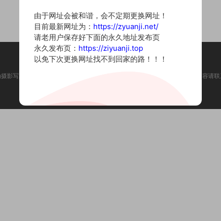
由于网址会被和谐，会不定期更换网址！
目前最新网址为：
https://zyuanji.net/
请老用户保存好下面的永久地址发布页
永久发布页：
https://ziyuanji.top
以免下次更换网址找不到回家的路！！！
为摄影写真图片网站，内容来自网络收集整理，仅作个人学习使用。如有违法内容请联
Copyright © 2022 资源集