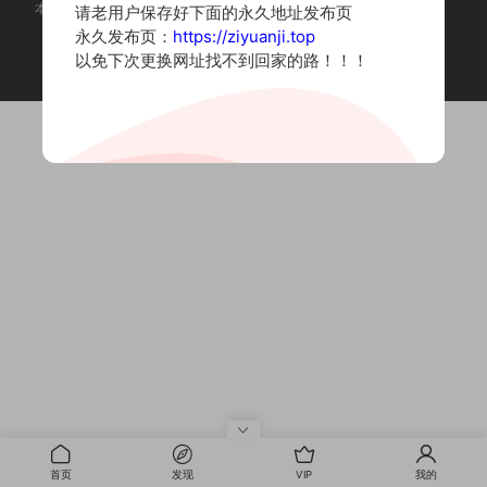
本站为摄影写真图片网站，内容来自网络收集整理，仅作个人学习使用。
请老用户保存好下面的永久地址发布页
如有违法内容请联系删除
永久发布页：
https://ziyuanji.top
Copyright © 2022 资源集
以免下次更换网址找不到回家的路！！！
首页
发现
VIP
我的