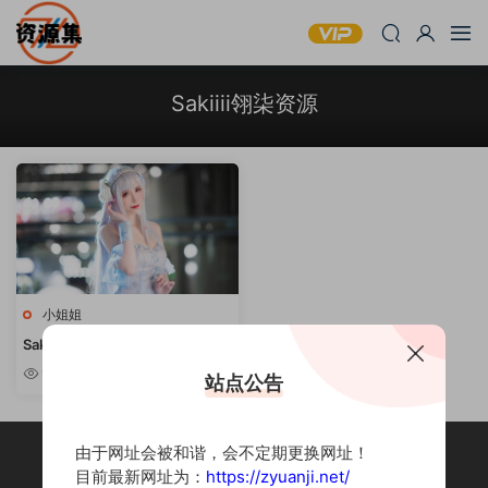
Sakiiii翎柒资源
小姐姐
Sakiiii翎柒 – 斗鱼主播妹子合集
[持续更新]
9.01w
站点公告
由于网址会被和谐，会不定期更换网址！
目前最新网址为：
https://zyuanji.net/