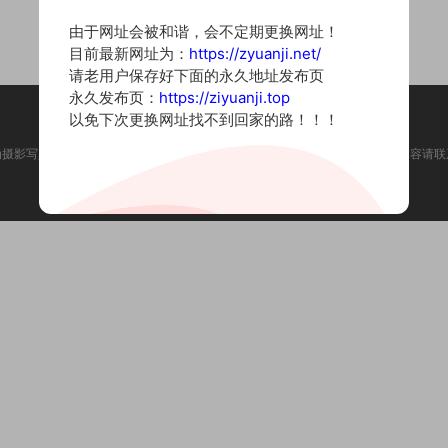
由于网址会被和谐，会不定期更换网址！
目前最新网址为：
https://zyuanji.net/
请老用户保存好下面的永久地址发布页
永久发布页：
https://ziyuanji.top
以免下次更换网址找不到回家的路！！！
为摄影写真图片网站，内容来自网络收集整理，仅作个人学习使用。如有违法内容请联
Copyright © 2022 资源集