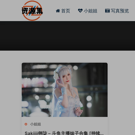
首页
小姐姐
写真预览
小姐姐
Sakiiii翎柒 – 斗鱼主播妹子合集 [持续更