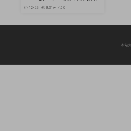
新]
12-25
9.01w
0
本站