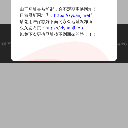
由于网址会被和谐，会不定期更换网址！
目前最新网址为：
https://zyuanji.net/
请老用户保存好下面的永久地址发布页
永久发布页：
https://ziyuanji.top
以免下次更换网址找不到回家的路！！！
为摄影写真图片网站，内容来自网络收集整理，仅作个人学习使用。如有违法内容请联
Copyright © 2022 资源集