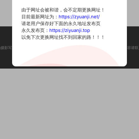
由于网址会被和谐，会不定期更换网址！
目前最新网址为：
https://zyuanji.net/
请老用户保存好下面的永久地址发布页
永久发布页：
https://ziyuanji.top
以免下次更换网址找不到回家的路！！！
为摄影写真图片网站，内容来自网络收集整理，仅作个人学习使用。如有违法内容请联
Copyright © 2022 资源集