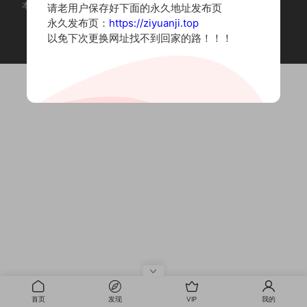
本站为摄影写真图片网站，内容来自网络收集整理，仅作个人学习使用。
请老用户保存好下面的永久地址发布页
如有违法内容请联系删除
永久发布页：
https://ziyuanji.top
Copyright © 2022 资源集
以免下次更换网址找不到回家的路！！！
首页
发现
VIP
我的