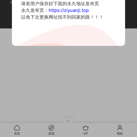
本站为摄影写真图片网站，内容来自网络收集整理，仅作个人学习使用。
请老用户保存好下面的永久地址发布页
如有违法内容请联系删除
永久发布页：
https://ziyuanji.top
Copyright © 2022 资源集
以免下次更换网址找不到回家的路！！！
首页
发现
VIP
我的