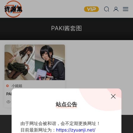
PAKI酱套图
小姐姐
PAKI酱 – 性感写真合集 [持续更
新]
9.34w
站点公告
由于网址会被和谐，会不定期更换网址！
目前最新网址为：
https://zyuanji.net/