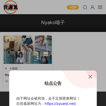
Nyako喵子
小姐姐
Nyako喵子 – 微肉性感写真合集
[持续更新]
8.61w
站点公告
由于网址会被和谐，会不定期更换网址！
目前最新网址为：
https://zyuanji.net/