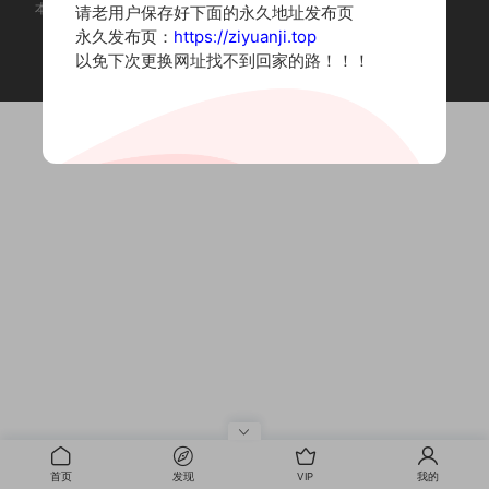
本站为摄影写真图片网站，内容来自网络收集整理，仅作个人学习使用。
请老用户保存好下面的永久地址发布页
如有违法内容请联系删除
永久发布页：
https://ziyuanji.top
Copyright © 2022 资源集
以免下次更换网址找不到回家的路！！！
首页
发现
VIP
我的