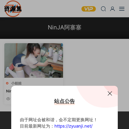
NinJA阿寨寨
小姐姐
NinJA阿寨寨 – 性感写真套图 [持
续更新]
7.47w
站点公告
由于网址会被和谐，会不定期更换网址！
目前最新网址为：
https://zyuanji.net/