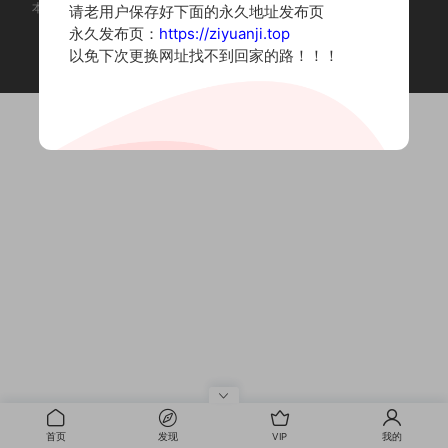
本站为摄影写真图片网站，内容来自网络收集整理，仅作个人学习使用。
请老用户保存好下面的永久地址发布页
如有违法内容请联系删除
永久发布页：
https://ziyuanji.top
Copyright © 2022 资源集
以免下次更换网址找不到回家的路！！！
首页
发现
VIP
我的