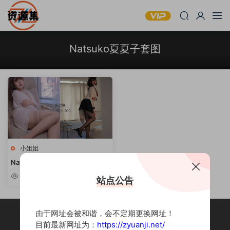
Natsuko夏夏子套图
小姐姐
Natsuko夏夏子 – 写真作品套图
合集 [持续更新]
9.5w
站点公告
由于网址会被和谐，会不定期更换网址！
目前最新网址为：
https://zyuanji.net/