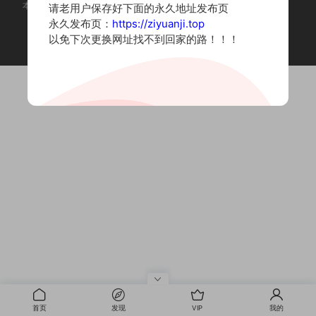
本站为摄影写真图片网站，内容来自网络收集整理，仅作个人学习使用。
请老用户保存好下面的永久地址发布页
如有违法内容请联系删除
永久发布页：
https://ziyuanji.top
Copyright © 2022 资源集
以免下次更换网址找不到回家的路！！！
首页
发现
VIP
我的