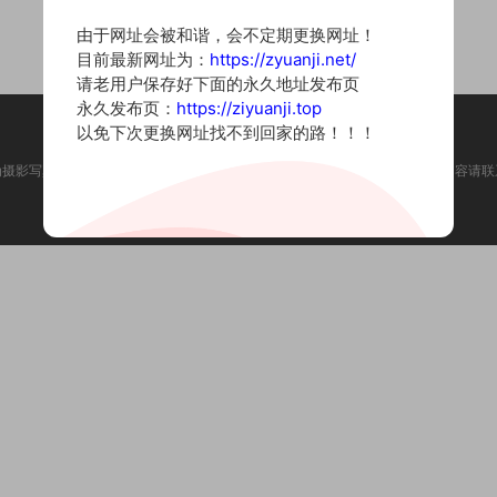
由于网址会被和谐，会不定期更换网址！
目前最新网址为：
https://zyuanji.net/
请老用户保存好下面的永久地址发布页
永久发布页：
https://ziyuanji.top
以免下次更换网址找不到回家的路！！！
为摄影写真图片网站，内容来自网络收集整理，仅作个人学习使用。如有违法内容请联
Copyright © 2022 资源集