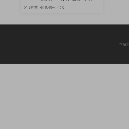
[持续更新]
3周前
9.49w
0
本站