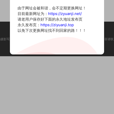
由于网址会被和谐，会不定期更换网址！
目前最新网址为：
https://zyuanji.net/
请老用户保存好下面的永久地址发布页
永久发布页：
https://ziyuanji.top
以免下次更换网址找不到回家的路！！！
为摄影写真图片网站，内容来自网络收集整理，仅作个人学习使用。如有违法内容请联
Copyright © 2022 资源集