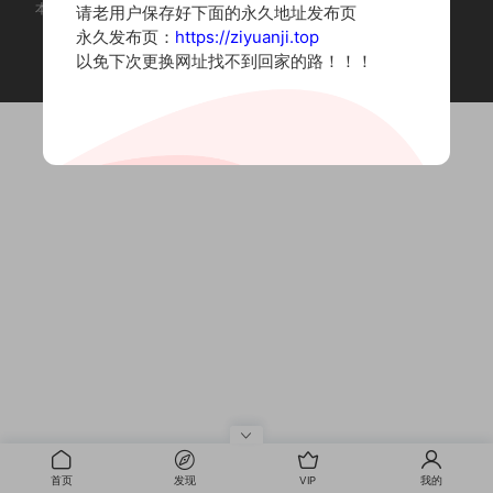
本站为摄影写真图片网站，内容来自网络收集整理，仅作个人学习使用。
请老用户保存好下面的永久地址发布页
如有违法内容请联系删除
永久发布页：
https://ziyuanji.top
Copyright © 2022 资源集
以免下次更换网址找不到回家的路！！！
首页
发现
VIP
我的