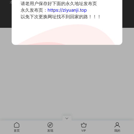
本站为摄影写真图片网站，内容来自网络收集整理，仅作个人学习使用。
请老用户保存好下面的永久地址发布页
如有违法内容请联系删除
永久发布页：
https://ziyuanji.top
Copyright © 2022 资源集
以免下次更换网址找不到回家的路！！！
首页
发现
VIP
我的