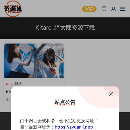
Kitaro_绮太郎资源下载
小姐姐
Kitaro_绮太郎 – 元气可爱美少女
[写真合集]
10w+
站点公告
由于网址会被和谐，会不定期更换网址！
目前最新网址为：
https://zyuanji.net/