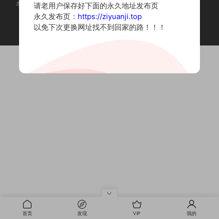
本站为摄影写真图片网站，内容来自网络收集整理，仅作个人学习使用。
请老用户保存好下面的永久地址发布页
如有违法内容请联系删除
永久发布页：
https://ziyuanji.top
Copyright © 2022 资源集
以免下次更换网址找不到回家的路！！！
首页
发现
VIP
我的