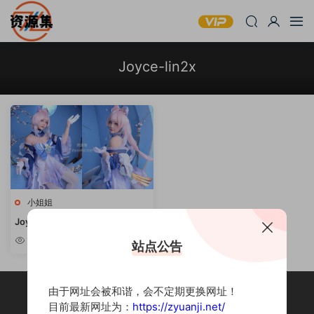
Joyce-lin2x
小姐姐
Joyce_lin2x – cos写真作品合集
[持续更新]
1w
站点公告
由于网址会被和谐，会不定期更换网址！
目前最新网址为：
https://zyuanji.net/