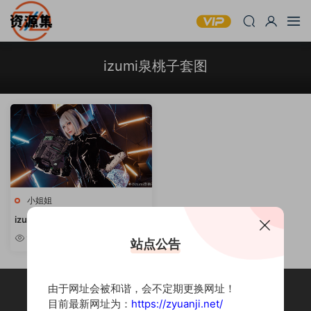
izumi泉桃子套图
小姐姐
izumi泉桃子 – COSPLAY写真合
集 [持续更新]
9.33w
站点公告
由于网址会被和谐，会不定期更换网址！
目前最新网址为：
https://zyuanji.net/