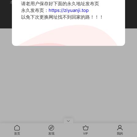
本站为摄影写真图片网站，内容来自网络收集整理，仅作个人学习使用。
请老用户保存好下面的永久地址发布页
如有违法内容请联系删除
永久发布页：
https://ziyuanji.top
Copyright © 2022 资源集
以免下次更换网址找不到回家的路！！！
首页
发现
VIP
我的