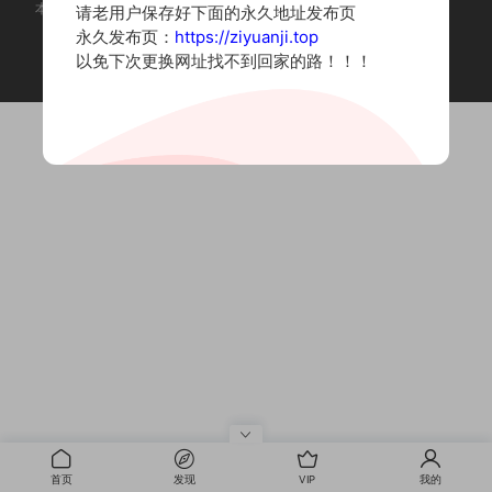
本站为摄影写真图片网站，内容来自网络收集整理，仅作个人学习使用。
请老用户保存好下面的永久地址发布页
如有违法内容请联系删除
永久发布页：
https://ziyuanji.top
Copyright © 2022 资源集
以免下次更换网址找不到回家的路！！！
首页
发现
VIP
我的