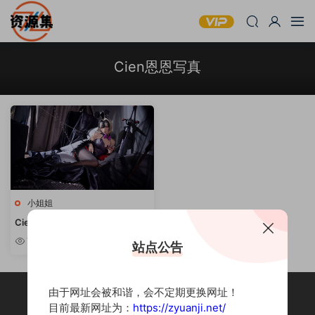
Cien恩恩写真
小姐姐
Cien恩恩 – COSPLAY写真资源
合集 [持续更新]
7.84w
站点公告
由于网址会被和谐，会不定期更换网址！
目前最新网址为：
https://zyuanji.net/