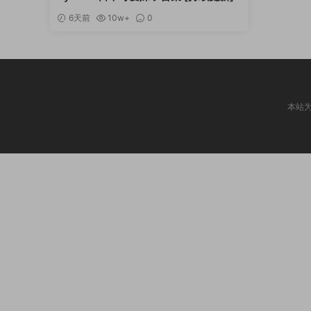
6天前
10w+
0
本站