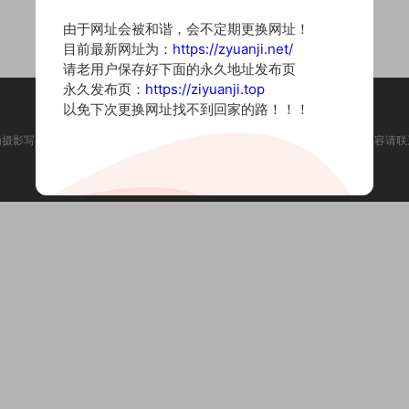
由于网址会被和谐，会不定期更换网址！
目前最新网址为：
https://zyuanji.net/
请老用户保存好下面的永久地址发布页
永久发布页：
https://ziyuanji.top
以免下次更换网址找不到回家的路！！！
为摄影写真图片网站，内容来自网络收集整理，仅作个人学习使用。如有违法内容请联
Copyright © 2022 资源集