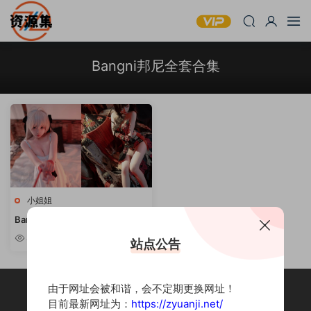
Bangni邦尼全套合集
小姐姐
Bangni邦尼 – 清新甜美写真合集
[持续更新]
8.73k
站点公告
由于网址会被和谐，会不定期更换网址！
目前最新网址为：
https://zyuanji.net/