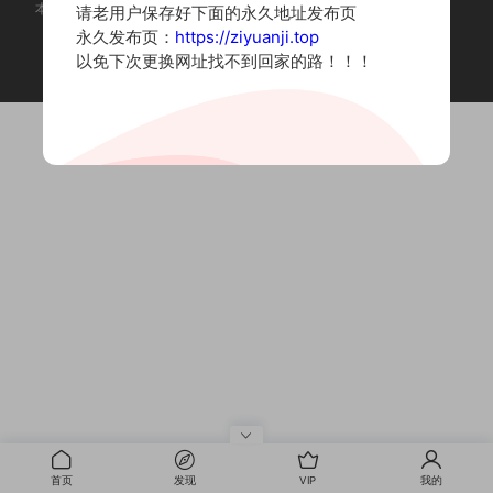
本站为摄影写真图片网站，内容来自网络收集整理，仅作个人学习使用。
请老用户保存好下面的永久地址发布页
如有违法内容请联系删除
永久发布页：
https://ziyuanji.top
Copyright © 2022 资源集
以免下次更换网址找不到回家的路！！！
首页
发现
VIP
我的