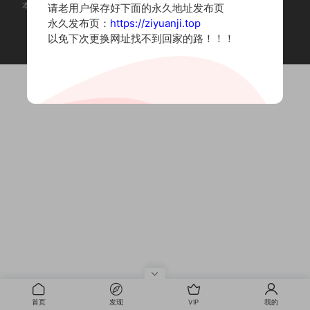
本站为摄影写真图片网站，内容来自网络收集整理，仅作个人学习使用。
请老用户保存好下面的永久地址发布页
如有违法内容请联系删除
永久发布页：
https://ziyuanji.top
Copyright © 2022 资源集
以免下次更换网址找不到回家的路！！！
首页
发现
VIP
我的