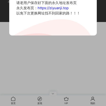
本站为摄影写真图片网站，内容来自网络收集整理，仅作个人学习使用。
请老用户保存好下面的永久地址发布页
如有违法内容请联系删除
永久发布页：
https://ziyuanji.top
Copyright © 2022 资源集
以免下次更换网址找不到回家的路！！！
首页
发现
VIP
我的