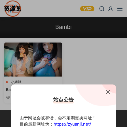
Bambi
小姐姐
Bambi(밤비) – 韩国性感小姐姐写
真合集 [持续更新]
10w+
站点公告
由于网址会被和谐，会不定期更换网址！
目前最新网址为：
https://zyuanji.net/