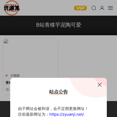
B站青稞芋泥陶可爱
小姐姐
青稞芋泥陶可爱 – B站性感主播写
真合集 [持续更新]
4.53k
站点公告
由于网址会被和谐，会不定期更换网址！
目前最新网址为：
https://zyuanji.net/