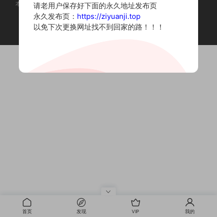
本站为摄影写真图片网站，内容来自网络收集整理，仅作个人学习使用。
请老用户保存好下面的永久地址发布页
如有违法内容请联系删除
永久发布页：
https://ziyuanji.top
Copyright © 2022 资源集
以免下次更换网址找不到回家的路！！！
首页
发现
VIP
我的