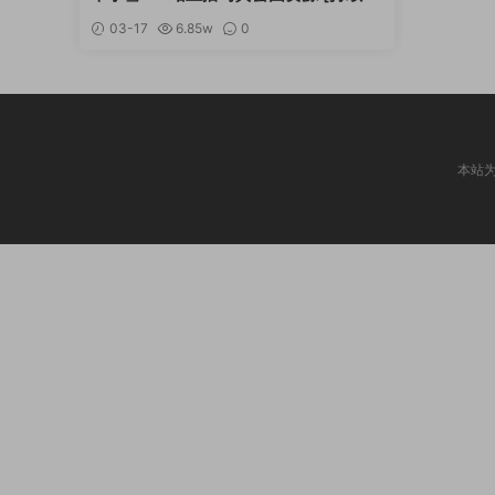
新]
03-17
6.85w
0
本站