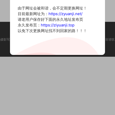
由于网址会被和谐，会不定期更换网址！
目前最新网址为：
https://zyuanji.net/
请老用户保存好下面的永久地址发布页
永久发布页：
https://ziyuanji.top
以免下次更换网址找不到回家的路！！！
为摄影写真图片网站，内容来自网络收集整理，仅作个人学习使用。如有违法内容请联
Copyright © 2022 资源集