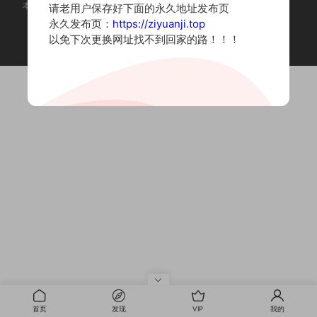
本站为摄影写真图片网站，内容来自网络收集整理，仅作个人学习使用。
请老用户保存好下面的永久地址发布页
如有违法内容请联系删除
永久发布页：
https://ziyuanji.top
Copyright © 2022 资源集
以免下次更换网址找不到回家的路！！！
首页
发现
VIP
我的