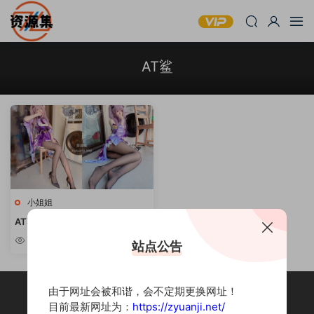
AT鲨
小姐姐
AT鲨 – 可爱妹子写真合集 [持续
更新]
7.65w
站点公告
由于网址会被和谐，会不定期更换网址！
目前最新网址为：
https://zyuanji.net/