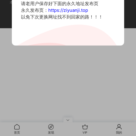
本站为摄影写真图片网站，内容来自网络收集整理，仅作个人学习使用。
请老用户保存好下面的永久地址发布页
如有违法内容请联系删除
永久发布页：
https://ziyuanji.top
Copyright © 2022 资源集
以免下次更换网址找不到回家的路！！！
首页
发现
VIP
我的