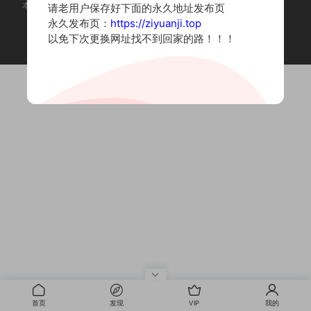
本站为摄影写真图片网站，内容来自网络收集整理，仅作个人学习使用。
请老用户保存好下面的永久地址发布页
如有违法内容请联系删除
永久发布页：
https://ziyuanji.top
Copyright © 2022 资源集
以免下次更换网址找不到回家的路！！！
首页
发现
VIP
我的