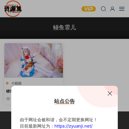
鳗鱼霏儿
小姐姐
鳗鱼霏儿 – 可爱妹子写真合集 [持
续更新]
8.6w
站点公告
由于网址会被和谐，会不定期更换网址！
目前最新网址为：
https://zyuanji.net/