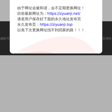
由于网址会被和谐，会不定期更换网址！
目前最新网址为：
https://zyuanji.net/
请老用户保存好下面的永久地址发布页
永久发布页：
https://ziyuanji.top
以免下次更换网址找不到回家的路！！！
为摄影写真图片网站，内容来自网络收集整理，仅作个人学习使用。如有违法内容请联
Copyright © 2022 资源集