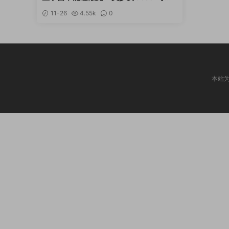
合集 [持续更新]
11-26
4.55k
0
本站