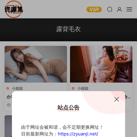
露背毛衣
小姐姐
小姐姐
손예은(孫樂樂) – 清纯甜美妹子写
皮皮奶可可爱了啦 – 写真作品合
真合集 [持续更新]
集 [持续更新]
7.52w
10w+
站点公告
由于网址会被和谐，会不定期更换网址！
目前最新网址为：
https://zyuanji.net/