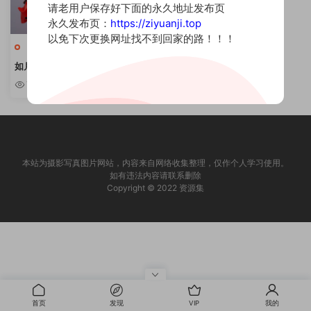
请老用户保存好下面的永久地址发布页
永久发布页：
https://ziyuanji.top
以免下次更换网址找不到回家的路！！！
小姐姐
如月灰 – 人美声甜妹子写真合集
[持续更新]
7.05w
本站为摄影写真图片网站，内容来自网络收集整理，仅作个人学习使用。
如有违法内容请联系删除
Copyright © 2022 资源集
首页
发现
VIP
我的