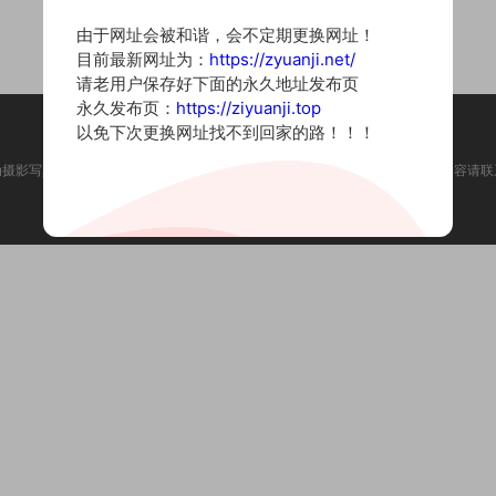
由于网址会被和谐，会不定期更换网址！
目前最新网址为：
https://zyuanji.net/
请老用户保存好下面的永久地址发布页
永久发布页：
https://ziyuanji.top
以免下次更换网址找不到回家的路！！！
为摄影写真图片网站，内容来自网络收集整理，仅作个人学习使用。如有违法内容请联
Copyright © 2022 资源集