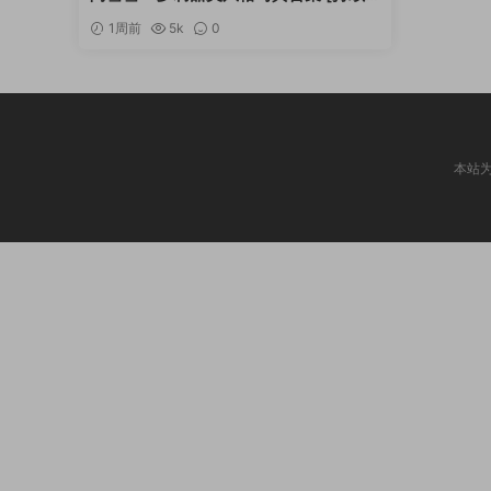
更新]
1周前
5k
0
本站