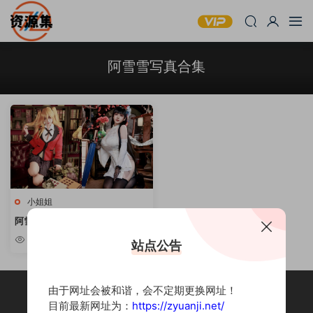
阿雪雪写真合集
小姐姐
阿雪雪 – 萝莉甜美风格写真合集
[持续更新]
5k
站点公告
由于网址会被和谐，会不定期更换网址！
目前最新网址为：
https://zyuanji.net/