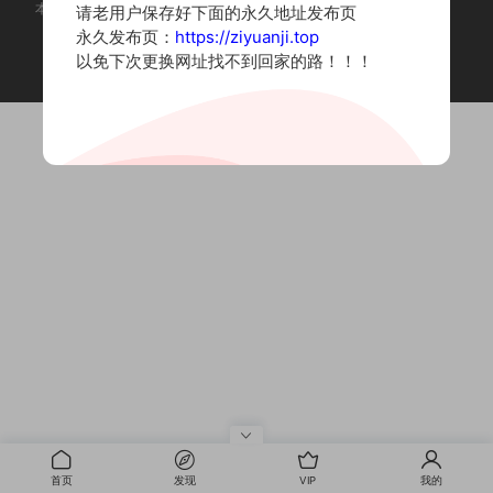
本站为摄影写真图片网站，内容来自网络收集整理，仅作个人学习使用。
请老用户保存好下面的永久地址发布页
如有违法内容请联系删除
永久发布页：
https://ziyuanji.top
Copyright © 2022 资源集
以免下次更换网址找不到回家的路！！！
首页
发现
VIP
我的